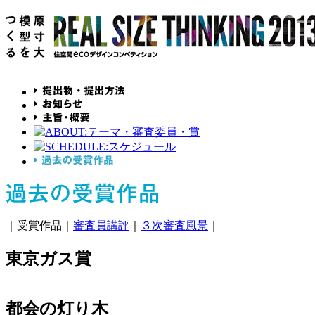
｜受賞作品｜
審査員講評
｜
３次審査風景
｜
東京ガス賞
都会の灯り木